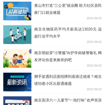
黄山市打造“三公里”就业圈 助力社区居民
家门口就业难题
2022-06-02
南京生物医药平均月薪高达13020元 远
超行业平均水平
2022-06-02
南京萌娃穿“小警服”向护学岗辅警敬礼 网
友评论你是来换班的吧
2022-06-02
脚手架遇到店面招牌到底谁迁就谁？南京
琥珀巷小区出新遇难题
2022-06-02
南京高淳六一儿童节“一泡打响” 欢声笑语