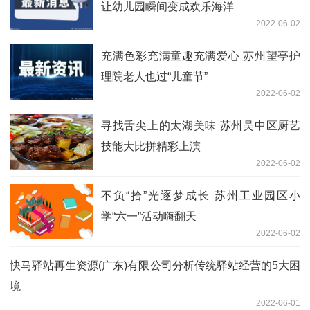
让幼儿园瞬间变成欢乐海洋
2022-06-02
充满色彩充满童趣充满爱心 苏州望亭护
理院老人也过“儿童节”
2022-06-02
寻找舌尖上的太湖美味 苏州吴中区厨艺
技能大比拼精彩上演
2022-06-02
不负“拾”光逐梦成长 苏州工业园区小
学“六一”活动嗨翻天
2022-06-02
快马驿站再生资源(广东)有限公司分析传统驿站经营的5大困
境
2022-06-01