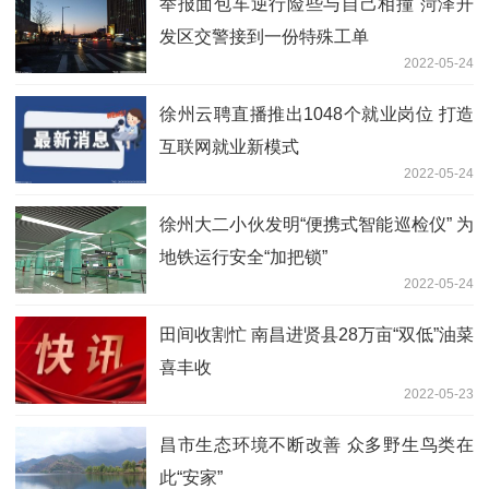
举报面包车逆行险些与自己相撞 菏泽开
发区交警接到一份特殊工单
2022-05-24
徐州云聘直播推出1048个就业岗位 打造
互联网就业新模式
2022-05-24
徐州大二小伙发明“便携式智能巡检仪” 为
地铁运行安全“加把锁”
2022-05-24
田间收割忙 南昌进贤县28万亩“双低”油菜
喜丰收
2022-05-23
昌市生态环境不断改善 众多野生鸟类在
此“安家”