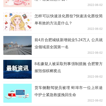
2022-06-02
怎样可以快速淡化唇纹?快速淡化唇纹简
单有效的方法是什么？
2022-06-02
前4月合肥城镇新增就业5.24万人 公共就
业领域居全国第一名
2022-06-02
8名嫌疑人被采取刑事强制措施 合肥警方
摧毁假槟榔窝点
2022-06-02
货车侧翻驾驶员被埋 蚌埠市一位上班途
中护士紧急救援挽回生命
2022-06-02