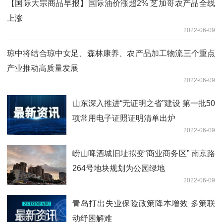
【国际大宗商品早报】国际油价涨超2% 芝加哥农产品全线
上涨
2022-06-09
琼中将结合琼中女足、森林康养、农产品加工物流三个重点
产业推动高质量发展
2022-06-09
山东深入推进“无证明之省”建设 第一批50
项常用电子证照证明清单出炉
2022-06-09
崂山啤酒城旧址拟变“商业商务区” 南京路
264号地块规划为公园绿地
2022-06-09
青岛打出失业保险政策降本增效 多策联
动纾困解难