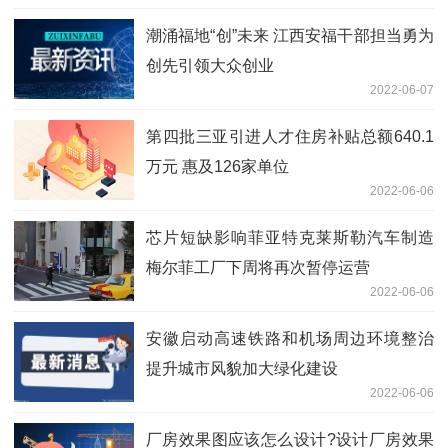
潮涌福地“创”未来 江西安福干部担当勇为
创先引领大众创业
2022-06-07
第四批三亚引进人才住房补贴总额640.1
万元 惠及126家单位
2022-06-06
芯片短缺影响菲亚特克莱斯勒汽车制造
梅尔菲工厂下周将再次暂停运营
2022-06-06
安徽启动高速铁路和机场周边环境整治
提升城市风貌加大绿化建设
2022-06-06
厂房效果图应该怎么设计?设计厂房效果