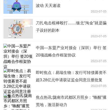
波动 天天速读
2023-07-05
刀扎电击棍棒殴打……缅北“淘金”就是骗
子设好的剧本
2023-07-05
中国—东盟产业对接会（深圳）举行 签
20项战略合作框架协议
2023-07-05
即时焦点：易瑞生物：发行可转债募资不
超3.28亿元申请获证监会同意注册批复
2023-07-05
焦点热讯:陇南市武都区月照乡：“唤醒”撂
荒地，激活新动力