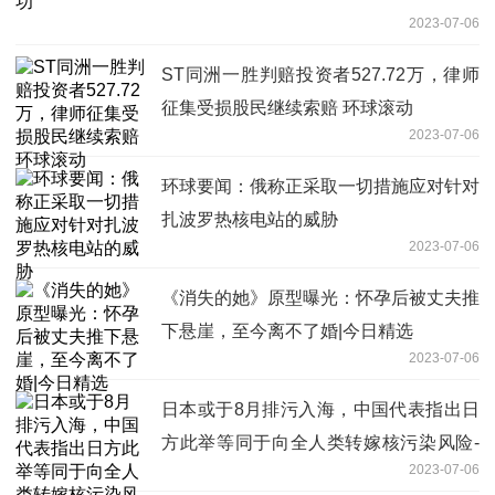
2023-07-06
ST同洲一胜判赔投资者527.72万，律师
征集受损股民继续索赔 环球滚动
2023-07-06
环球要闻：俄称正采取一切措施应对针对
扎波罗热核电站的威胁
2023-07-06
《消失的她》原型曝光：怀孕后被丈夫推
下悬崖，至今离不了婚|今日精选
2023-07-06
日本或于8月排污入海，中国代表指出日
方此举等同于向全人类转嫁核污染风险-
2023-07-06
世界观热点