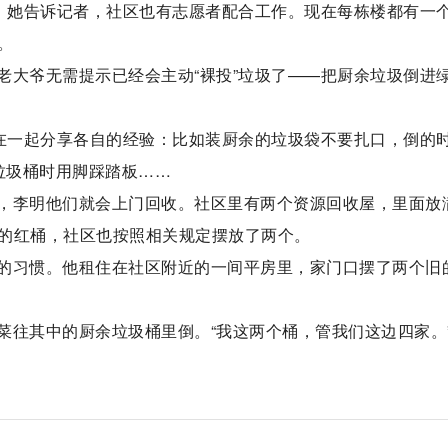
说。她告诉记者，社区也有志愿者配合工作。现在每栋楼都有一
。
老大爷无需提示已经会主动“裸投”垃圾了——把厨余垃圾倒进
聚在一起分享各自的经验：比如装厨余的垃圾袋不要扎口，倒的
垃圾桶时用脚踩踏板……
，李明他们就会上门回收。社区里有两个资源回收屋，里面放
的红桶，社区也按照相关规定摆放了两个。
的习惯。他租住在社区附近的一间平房里，家门口摆了两个旧
菜往其中的厨余垃圾桶里倒。“我这两个桶，管我们这边四家。