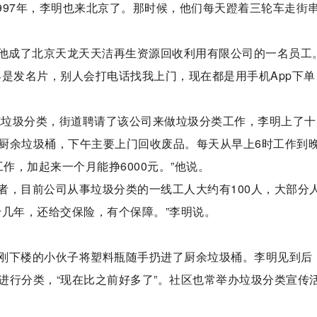
1997年，李明也来北京了。那时候，他们每天蹬着三轮车走街
”，他成了北京天龙天天洁再生资源回收利用有限公司的一名员工
是发名片，别人会打电话找我上门，现在都是用手机App下单
实施垃圾分类，街道聘请了该公司来做垃圾分类工作，李明上了十
厨余垃圾桶，下午主要上门回收废品。每天从早上6时工作到
作，加起来一个月能挣6000元。”他说。
者，目前公司从事垃圾分类的一线工人大约有100人，大部分
十几年，还给交保险，有个保障。”李明说。
刚下楼的小伙子将塑料瓶随手扔进了厨余垃圾桶。李明见到后
进行分类，“现在比之前好多了”。社区也常举办垃圾分类宣传