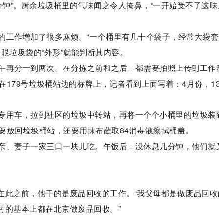
分钟”。厨余垃圾桶里的气味闻之令人掩鼻，“一开始受不了这味
的工作增加了很多麻烦。“一个桶里有几十个袋子，经常大袋套
眼垃圾袋的“外形”就能判断其内容。
午再分一到两次。在分拣之前和之后，都需要拍照上传到工作
179号垃圾桶站边的标牌上，记者看到上面写着：4月份，13
专用车，拉到社区的垃圾中转站，再将一个个小桶里的垃圾装
要放回垃圾桶站，还要用抹布蘸取84消毒液擦拭桶盖。
亲、妻子一家三口一块儿吃。午饭后，没休息几分钟，他们就
。在此之前，他干的是废品回收的工作。“我父母都是做废品回收
个村的基本上都在北京做废品回收。”