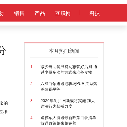
动
销售
产品
互联网
科技
分
本月热门新闻
1
减少自助餐浪费别忘管好后厨 通
过少量多次的方式来准备食物
2
六成白领遭遇过职场PUA 关系落
差忽视平等
3
2020年5月1日新规将实施 加大
收的
违法行为惩戒力度
仅指
4
退役军人待遇最新政策目录清单
待遇政策越来越完善