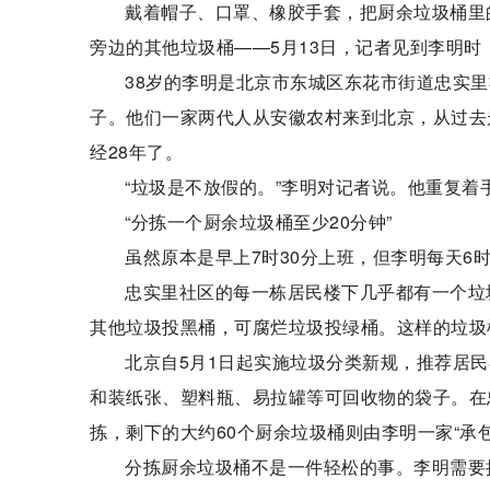
戴着帽子、口罩、橡胶手套，把厨余垃圾桶里
旁边的其他垃圾桶——5月13日，记者见到李明
38岁的李明是北京市东城区东花市街道忠实
子。他们一家两代人从安徽农村来到北京，从过去
经28年了。
“垃圾是不放假的。”李明对记者说。他重复
“分拣一个厨余垃圾桶至少20分钟”
虽然原本是早上7时30分上班，但李明每天6
忠实里社区的每一栋居民楼下几乎都有一个垃
其他垃圾投黑桶，可腐烂垃圾投绿桶。这样的垃圾
北京自5月1日起实施垃圾分类新规，推荐居民
和装纸张、塑料瓶、易拉罐等可回收物的袋子。在
拣，剩下的大约60个厨余垃圾桶则由李明一家“承包
分拣厨余垃圾桶不是一件轻松的事。李明需要