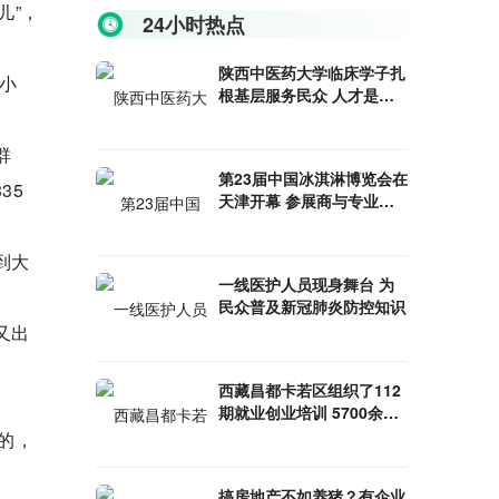
儿”，
24小时热点
陕西中医药大学临床学子扎
小
根基层服务民众 人才是健
康中国建设的基础
群
第23届中国冰淇淋博览会在
35
天津开幕 参展商与专业观
众业务洽商活跃
到大
一线医护人员现身舞台 为
民众普及新冠肺炎防控知识
又出
西藏昌都卡若区组织了112
期就业创业培训 5700余名
农牧民成功“学成就业”
的，
搞房地产不如养猪？有企业