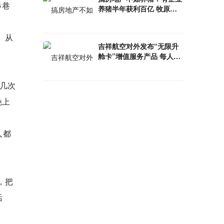
串巷
养猪半年获利百亿 牧原股
份业绩暴增70倍
。从
吉祥航空对外发布“无限升
舱卡”增值服务产品 每人限
量购买20张
几次
晚上
人都
，把
活