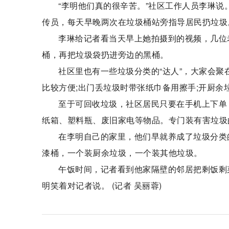
“李明他们真的很辛苦。”社区工作人员李琳
传员，每天早晚两次在垃圾桶站旁指导居民扔垃圾
李琳给记者看当天早上她拍摄到的视频，几位
桶，再把垃圾袋扔进旁边的黑桶。
社区里也有一些垃圾分类的“达人”，大家会
比较方便;出门丢垃圾时带张纸巾备用擦手;开厨余
至于可回收垃圾，社区居民只要在手机上下单
纸箱、塑料瓶、废旧家电等物品。专门装有害垃圾
在李明自己的家里，他们早就养成了垃圾分类
漆桶，一个装厨余垃圾，一个装其他垃圾。
午饭时间，记者看到他家隔壁的邻居把剩饭剩
明笑着对记者说。 (记者 吴丽蓉)