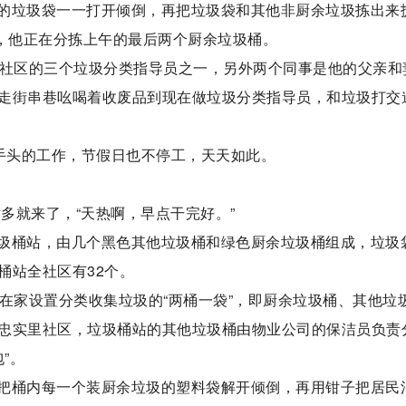
的垃圾袋一一打开倾倒，再把垃圾袋和其他非厨余垃圾拣出来
时，他正在分拣上午的最后两个厨余垃圾桶。
里社区的三个垃圾分类指导员之一，另外两个同事是他的父亲和
走街串巷吆喝着收废品到现在做垃圾分类指导员，和垃圾打交
着手头的工作，节假日也不停工，天天如此。
时多就来了，“天热啊，早点干完好。”
圾桶站，由几个黑色其他垃圾桶和绿色厨余垃圾桶组成，垃圾
桶站全社区有32个。
在家设置分类收集垃圾的“两桶一袋”，即厨余垃圾桶、其他垃
忠实里社区，垃圾桶站的其他垃圾桶由物业公司的保洁员负责
”。
把桶内每一个装厨余垃圾的塑料袋解开倾倒，再用钳子把居民