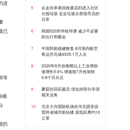
扔进
5
从走街串巷回收废品到进入社区
分拣垃圾 走近垃圾分类指导员的
日常
妻
道已
6
韩国520所学校停课 减少不必要
的出行和聚会
7
中国民航稳健恢复 8月国内航空
客运共完成4535.1万人次
8
2020年8月份规模以上工业增加
值增长5.6% 增速较7月份加快
袋等
0.8个百分点
9
蘑菇街回应裁员 优化掉部分非强
相关业务
圾桶
分
10
北京大兴国际机场在河北固安设
置跨省城市航站楼 直线距离约10
公里
混扔