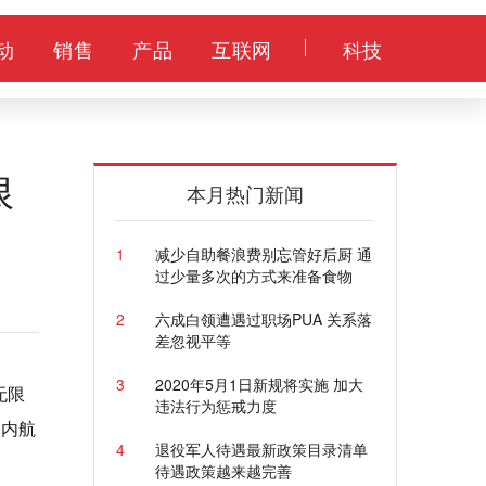
动
销售
产品
互联网
科技
限
本月热门新闻
1
减少自助餐浪费别忘管好后厨 通
过少量多次的方式来准备食物
2
六成白领遭遇过职场PUA 关系落
差忽视平等
3
2020年5月1日新规将实施 加大
无限
违法行为惩戒力度
国内航
4
退役军人待遇最新政策目录清单
待遇政策越来越完善