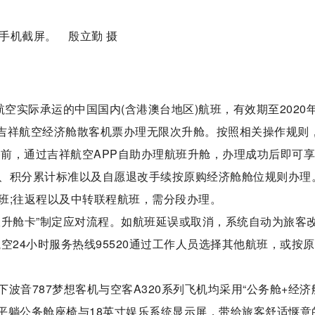
空实际承运的中国国内(含港澳台地区)航班，有效期至2020年
的吉祥航空经济舱散客机票办理无限次升舱。按照相关操作规则
)前，通过吉祥航空APP自助办理航班升舱，办理成功后即可
、积分累计标准以及自愿退改手续按原购经济舱舱位规则办理
班;往返程以及中转联程航班，需分段办理。
限升舱卡”制定应对流程。如航班延误或取消，系统自动为旅客
空24小时服务热线95520通过工作人员选择其他航班，或按
音787梦想客机与空客A320系列飞机均采用“公务舱+经济
全平躺公务舱座椅与18英寸娱乐系统显示屏，带给旅客舒适惬意