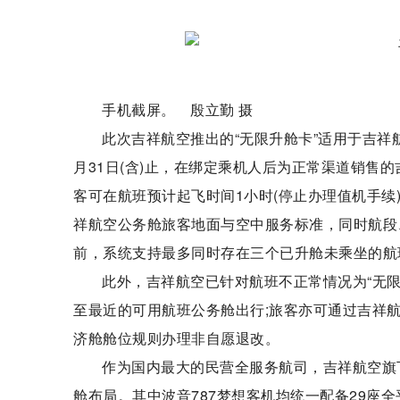
手机截屏。 殷立勤 摄
此次吉祥航空推出的“无限升舱卡”适用于吉祥航
月31日(含)止，在绑定乘机人后为正常渠道销售
客可在航班预计起飞时间1小时(停止办理值机手续
祥航空公务舱旅客地面与空中服务标准，同时航段
前，系统支持最多同时存在三个已升舱未乘坐的航
此外，吉祥航空已针对航班不正常情况为“无
至最近的可用航班公务舱出行;旅客亦可通过吉祥航
济舱舱位规则办理非自愿退改。
作为国内最大的民营全服务航司，吉祥航空旗下波
舱布局。其中波音787梦想客机均统一配备29座