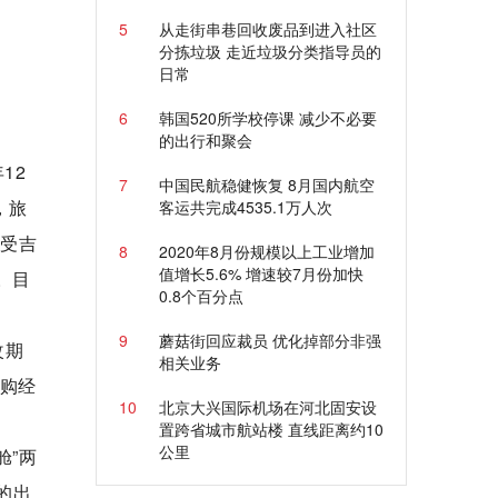
5
从走街串巷回收废品到进入社区
分拣垃圾 走近垃圾分类指导员的
日常
6
韩国520所学校停课 减少不必要
的出行和聚会
12
7
中国民航稳健恢复 8月国内航空
，旅
客运共完成4535.1万人次
享受吉
8
2020年8月份规模以上工业增加
值增长5.6% 增速较7月份加快
。目
0.8个百分点
9
蘑菇街回应裁员 优化掉部分非强
改期
相关业务
原购经
10
北京大兴国际机场在河北固安设
置跨省城市航站楼 直线距离约10
公里
舱”两
的出