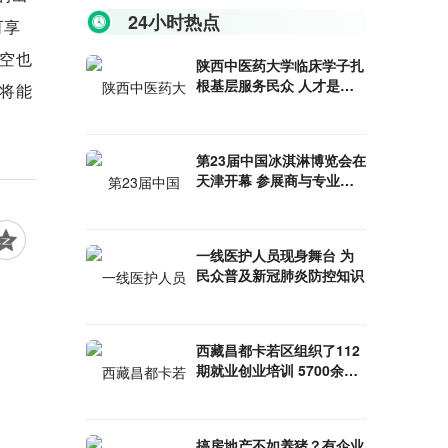
24小时热点
可享
空也
陕西中医药大学临床学子扎
根基层服务民众 人才是健
将能
康中国建设的基础
第23届中国冰淇淋博览会在
天津开幕 参展商与专业观
众业务洽商活跃
一线医护人员现身舞台 为
民众普及新冠肺炎防控知识
西藏昌都卡若区组织了112
期就业创业培训 5700余名
农牧民成功“学成就业”
搞房地产不如养猪？有企业