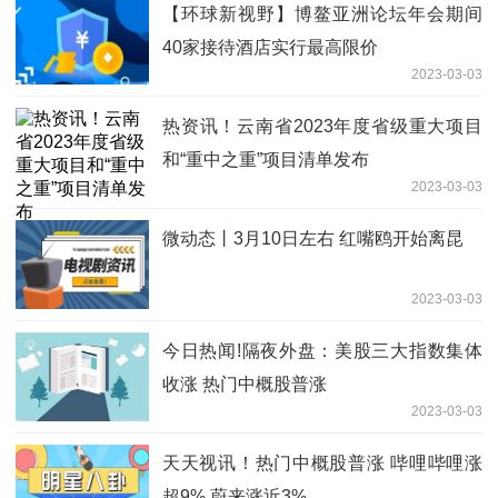
【环球新视野】博鳌亚洲论坛年会期间
40家接待酒店实行最高限价
2023-03-03
热资讯！云南省2023年度省级重大项目
和“重中之重”项目清单发布
2023-03-03
微动态丨3月10日左右 红嘴鸥开始离昆
2023-03-03
今日热闻!隔夜外盘：美股三大指数集体
收涨 热门中概股普涨
2023-03-03
天天视讯！热门中概股普涨 哔哩哔哩涨
超9% 蔚来涨近3%